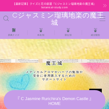
【最新記事】クイズと花の部屋『Cジャスミン瑠璃地楽の魔王城』
botanical-study.com
Cジャスミン瑠璃地楽の魔王
MENU
城
HOME
辞典クイズ
科名別
部位別
成分類別
【最新】クイズと花の部屋
★全種/アロマハーブスパイス基材 プチ辞典ク
魔王城
イズ＆プチ辞典
メディカルアロマやハーブの勉強や
安全に使用購入するための
★アロマ検定＋αクイズ
サポートサイト
★アロマハーブ傾向チェック
『 C Jasmine Rurichira's Demon Castle 』
HOME
目次