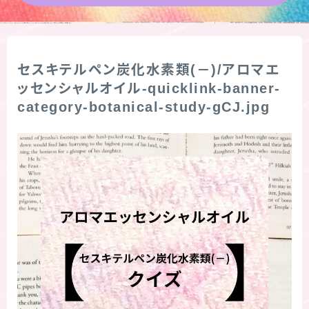
★導きの階層図/目次
秘密部屋
セスキテルペン炭化水素類(－)/アロマエ
ッセンシャルオイル-quicklink-banner-
category-botanical-study-gCJ.jpg
お知らせ
公式ウェブサイト『Botanical Study』
Cジャスミン瑠璃地楽の主な活動先リンク集
プロフィール
アロマハーブアンケート
おすすめ商品＆レビュー