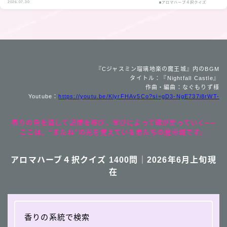
2026.07.30
■アロマハーブ４択クイズ
『Cジャスミン瑠璃地楽の魔王城』内のBGM
タイトル：『Nightfall Castle』
作曲・編曲：なぐもりず様
Youtube：
https://youtu.be/KlyrFHAv5Co?si=gD3-NgE737i8rWT-
香りの色を通して記憶を呼び、学びによって魂が整っていく──
ここは、“またね”の光を覚えている者たちの魔導城です。
アロマハーブ４択クイズ 1400問｜2026年6月上旬現
在
香りの系統で検索