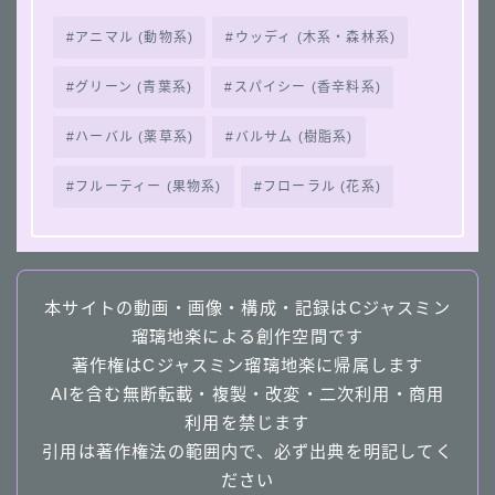
アニマル (動物系)
ウッディ (木系・森林系)
グリーン (青葉系)
スパイシー (香辛料系)
ハーバル (薬草系)
バルサム (樹脂系)
フルーティー (果物系)
フローラル (花系)
本サイトの動画・画像・構成・記録はCジャスミン
瑠璃地楽による創作空間です
著作権はCジャスミン瑠璃地楽に帰属します
AIを含む無断転載・複製・改変・二次利用・商用
利用を禁じます
引用は著作権法の範囲内で、必ず出典を明記してく
ださい